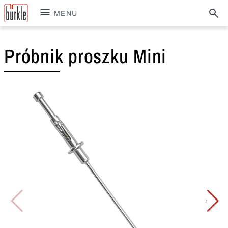
MENU
Próbnik proszku Mini