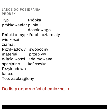
LANCE DO POBIERANIA
PRÓBEK
Typ
Próbka
próbkowania:
punktu
docelowego
Próbki o
sypki/drobnoziarnisty
wielkości
ziarna:
Przykładowy
swobodny
materiał:
przepływ
Właściwości
Zdejmowana
specjalne
końcówka
Przykładowe
lance:
Top:
zaokrąglony
Do listy odporności chemicznej