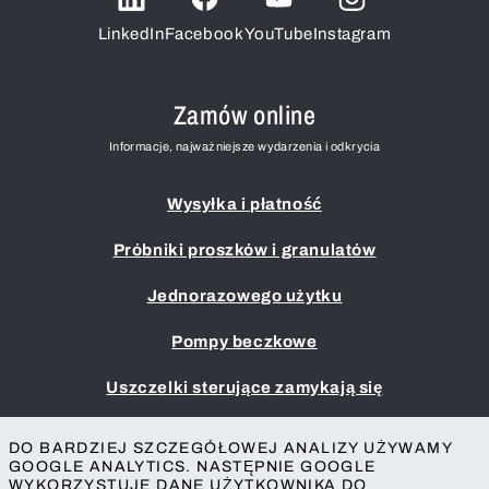
LinkedIn
Facebook
YouTube
Instagram
Zamów online
Informacje, najważniejsze wydarzenia i odkrycia
Wysyłka i płatność
Próbniki proszków i granulatów
Jednorazowego użytku
Pompy beczkowe
Uszczelki sterujące zamykają się
Przykładowe czerpaki i chochle
DO BARDZIEJ SZCZEGÓŁOWEJ ANALIZY UŻYWAMY
GOOGLE ANALYTICS. NASTĘPNIE GOOGLE
Nadruk
WYKORZYSTUJE DANE UŻYTKOWNIKA DO