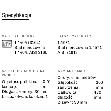
Specyfikacje
MATERIAŁ OGÓLNY
DALSZE MATERIAŁY
1.4404 (316L)
1.4571
Stal nierdzewna
Stal nierdzewna 1.4571,
1.4404, AISI 316L
AISI 316Ti
SZCZEGÓŁY KOMORY NA
WYMIARY LANCY
PRÓBKI
Ø rury:
6 milimetrów
Objętość próbki na
0.01
Głębokość
300
komorę:
ml
zanurzenia:
mm
Długość komory:
30 mm
Całkowita
430
Liczba otwarć kolekcji:
1
długość:
mm
Ø zewn:
30 mm