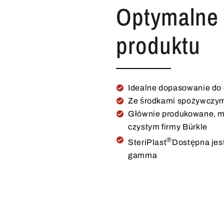
Optymalne 
produktu
Idealne dopasowanie do
Ze środkami spożywczym
Głównie produkowane, 
czystym firmy Bürkle
®
SteriPlast
Dostępna jest
gamma