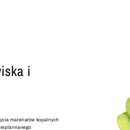
iska i
cia materiałów kopalnych
cieplarnianego