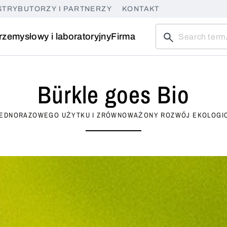
STRYBUTORZY I PARTNERZY
KONTAKT
rzemysłowy i laboratoryjny
Firma
Bürkle goes Bio
EDNORAZOWEGO UŻYTKU I ZRÓWNOWAŻONY ROZWÓJ EKOLOGICZN