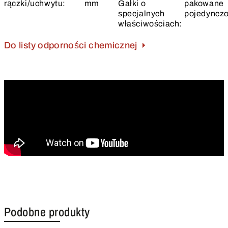
rączki/uchwytu:
mm
Gałki o
pakowane
specjalnych
pojedyncz
właściwościach:
Do listy odporności chemicznej
Podobne produkty