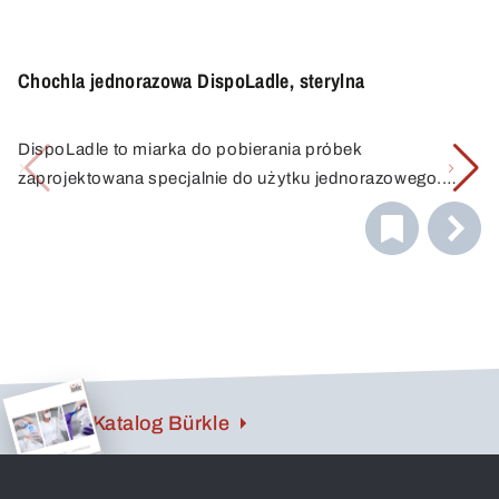
Chochla jednorazowa DispoLadle, sterylna
DispoLadle to miarka do pobierania próbek
zaprojektowana specjalnie do użytku jednorazowego.
Skalowana miarka z wytłoczeniami może być używana do
odmierzania. Pokazuje zawartość w odstępach co 10 ml,
aż do 200 ml. Ergonomiczny uchwyt i wylewka po obu
stronach do obsługi prawą lub lewą ręką sprawiają, że
obsługa jest prosta i łatwa.
Katalog Bürkle