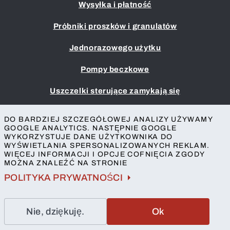
Wysyłka i płatność
Próbniki proszków i granulatów
Jednorazowego użytku
Pompy beczkowe
Uszczelki sterujące zamykają się
Przykładowe czerpaki i chochle
DO BARDZIEJ SZCZEGÓŁOWEJ ANALIZY UŻYWAMY
GOOGLE ANALYTICS. NASTĘPNIE GOOGLE
Nadruk
WYKORZYSTUJE DANE UŻYTKOWNIKA DO
WYŚWIETLANIA SPERSONALIZOWANYCH REKLAM.
Regulamin
WIĘCEJ INFORMACJI I OPCJE COFNIĘCIA ZGODY
Ochrona prywatności
MOŻNA ZNALEŹĆ NA STRONIE
Kontakt
POLITYKA PRYWATNOŚCI
Nie, dziękuję.
Ok