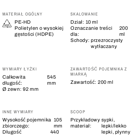
MATERIAŁ OGÓLNY
SKALOWANIE
PE-HD
Dział:
10 ml
Polietylen o wysokiej
Oznaczanie treści
200
gęstości (HDPE)
dla:
ml
Schody:
przezroczysty
wytłaczany
WYMIARY ŁYŻKI
ZAWARTOŚĆ POJEMNIKA Z
MIARKĄ
Całkowita
545
Zawartość:
200 ml
długość:
mm
Ø zewn:
92 mm
INNE WYMIARY
SCOOP
Wysokość pojemnika
105
Przykładowy
sypki,
zbiorczego:
mm
materiał:
lepki/lekko
Długość
440
lepki, płynny