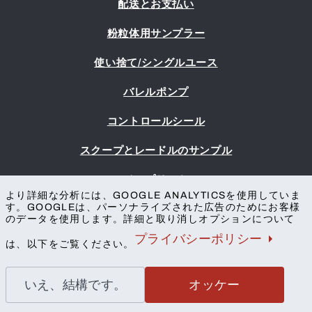
配送とお支払い
粉粒体用サンプラー
使い捨て/シングルユース
バレルポンプ
コントロールシール
スクープとレードルのサンプル
インプリント
より詳細な分析には、GOOGLE ANALYTICSを使用していま
ご利用条件
す。GOOGLEは、パーソナライズされた広告のためにお客様
プライバシー保護
のデータを使用します。詳細と取り消しオプションについて
連絡先
プライバシーポリシー
は、以下をご覧ください。
いえ、結構です。
オッケー