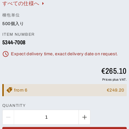
すべての仕様へ
梱包単位
500個入り
ITEM NUMBER
5344-7008
Expect delivery time, exact delivery date on request.
€265.10
Prices plus VAT.
from 6
€249.20
QUANTITY