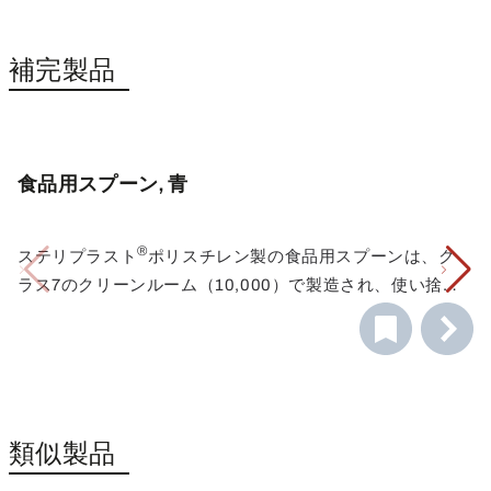
補完製品
食品用スプーン, 青
®
ステリプラスト
ポリスチレン製の食品用スプーンは、ク
ラス7のクリーンルーム（10,000）で製造され、使い捨て
用に個包装された後、ガンマ線滅菌される。
食品用スプーンは、2.5ml（ティースプーンに近い）と
10ml（大さじに近い）の2サイズがあり、粉末、顆粒、ペ
ースト、液体のサンプリングに最適です。
使用されている青色の色調は、自然な形では食品中に存在
しない。このため、青色の製品やその一部が製造工程に混
入した場合、目視検査ですぐに発見でき、簡単に識別する
ブルーツールを使用することで、異物混入に関する
類似製品
ことができる。
HACCPのハザード分析と評価の要件を満たすことができ
ます。これは、特に食品加工や製造、動物飼料や製薬産業