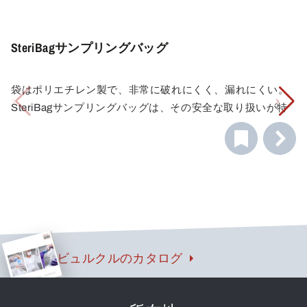
において重要な基準です。
SteriBagサンプリングバッグ
袋はポリエチレン製で、非常に破れにくく、漏れにくい。
SteriBagサンプリングバッグは、その安全な取り扱いが特
徴です。指示に従って使用すれば、サンプルの無菌性が保
証されます。
統合された安全性：タブ端はプラスチックフィルムで密閉
され、皮膚への傷害を防ぐ。
ビュルクルのカタログ