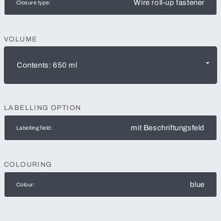
Wire roll-up fastener
Closure type:
VOLUME
Contents: 650 ml
LABELLING OPTION
mit Beschriftungsfeld
Labelling field:
COLOURING
blue
Colour: