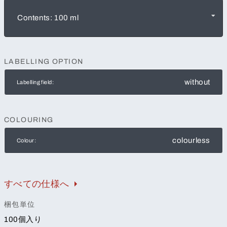
Contents: 100 ml
LABELLING OPTION
without
Labelling field:
COLOURING
colourless
Colour:
すべての仕様へ
梱包単位
100個入り