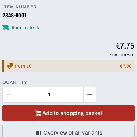
ITEM NUMBER
2348-0001
Item in stock.
€7.75
Prices plus VAT.
from 10
€7.00
QUANTITY
Add to shopping basket
Overview of all variants