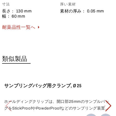
寸法
厚い素材
長さ：
130 mm
素材の厚み：
0.05 mm
幅：
60 mm
耐薬品性一覧へ
類似製品
サンプリングバッグ用クランプ, Ø 25
ホールディングクリップは、開口部25mmのサンプルバッ
グをStickProofやPowderProofなどのサンプリング装置に
しっかりと固定します。このクリップは、サンプリング