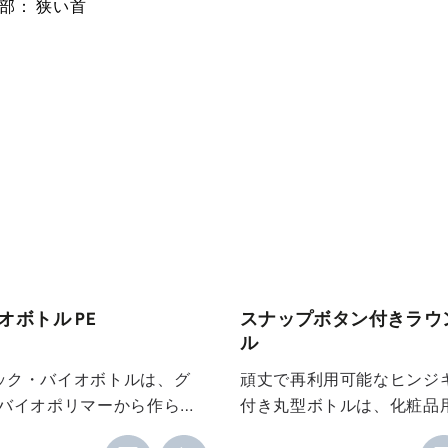
部：
狭い首
オボトル PE
スナップボタン付きラウ
ル
ック・バイオボトルは、グ
頑丈で再利用可能なヒンジ
Eバイオポリマーから作られ
付き丸型ボトルは、化粧品
この素材は従来のPEと同じ
乳液、クリーム、オイルに