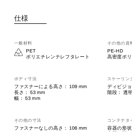
仕様
一般材料
その他の資
PET
PE-HD
ポリエチレンテレフタレート
高密度ポリ
ボディ寸法
スケーリン
ファスナーによる高さ：
109 mm
ディビジョ
長さ：
53 mm
階段：
透
幅：
53 mm
その他の寸法
コンテナタ
ファスナーなしの高さ：
106 mm
容器の形状