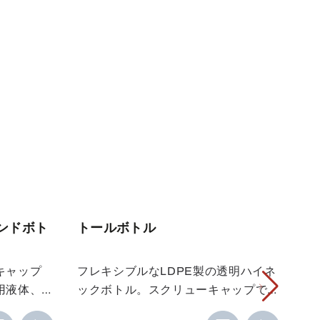
ンドボト
トールボトル
ス
ボ
キャップ
フレキシブルなLDPE製の透明ハイネ
ス
用液体、
ックボトル。スクリューキャップで
ル
最適で
液密性が高く、実験室、サンプリン
ル