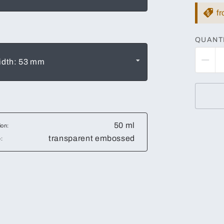
f
QUANT
Width: 53 mm
50 ml
ion:
transparent embossed
: