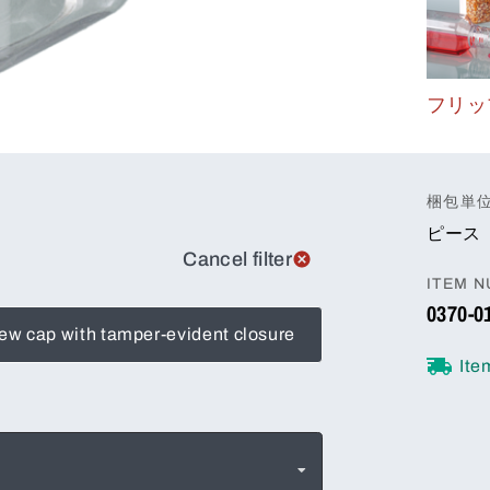
フリッ
梱包単
ピース
Cancel filter
ITEM 
0370-0
ew cap with tamper-evident closure
Ite