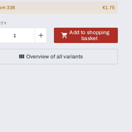
rom 336
€1.75
ITY
Add to shopping
basket
Overview of all variants