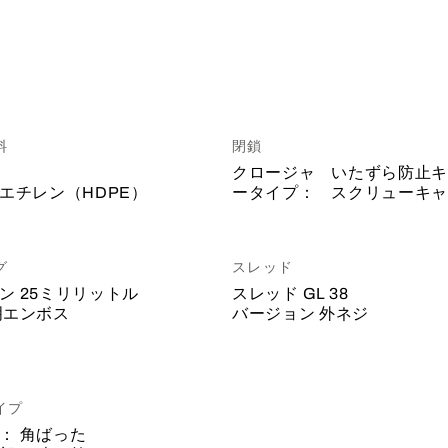
料
閉鎖
クロージャ
いたずら防止キ
エチレン（HDPE）
ータイプ：
スクリューキャ
グ
スレッド
ン
25ミリリットル
スレッド
GL 38
明エンボス
バージョン
外ネジ
イプ
：
角ばった