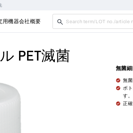
先
究用機器
会社概要
 PET滅菌
無菌細
無菌 
ボト
す。
正確