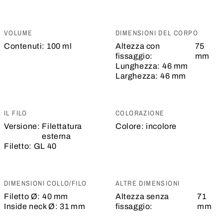
VOLUME
DIMENSIONI DEL CORPO
Contenuti:
100 ml
Altezza con
75
fissaggio:
mm
Lunghezza:
46 mm
Larghezza:
46 mm
IL FILO
COLORAZIONE
Versione:
Filettatura
Colore:
incolore
esterna
Filetto:
GL 40
DIMENSIONI COLLO/FILO
ALTRE DIMENSIONI
Filetto Ø:
40 mm
Altezza senza
71
Inside neck Ø:
31 mm
fissaggio:
mm