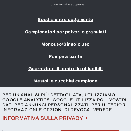
Info, curiosità e scoperte
Spedizione e pagamento
Campionatori per polveri e granulati
Monouso/Singolo uso
Pompe a barile
Guarnizioni di controllo chiudibili
Mestoli e cucchiai campione
Impronta
PER UN'ANALISI PIÙ DETTAGLIATA, UTILIZZIAMO
GOOGLE ANALYTICS. GOOGLE UTILIZZA POI I VOSTRI
Termini e condizioni
DATI PER ANNUNCI PERSONALIZZATI. PER ULTERIORI
Protezione della privacy
INFORMAZIONI E OPZIONI DI REVOCA, VEDERE
Contatto
INFORMATIVA SULLA PRIVACY