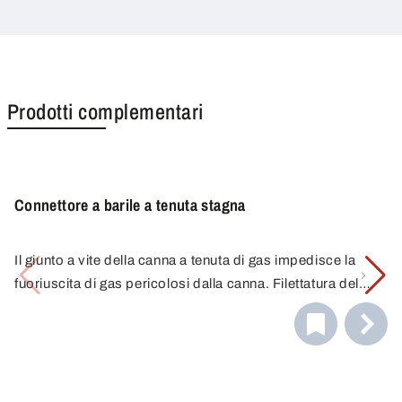
Prodotti complementari
Connettore a barile a tenuta stagna
Il giunto a vite della canna a tenuta di gas impedisce la
fuoriuscita di gas pericolosi dalla canna. Filettatura del
barilotto in acciaio G2", valvola di non ritorno con attacco
I raccordi per contenitori rendono il travaso ancora più
1/8". Ottone nichelato, guarnizioni in FKM.
facile e sicuro grazie al collegamento più sicuro con le
botti.