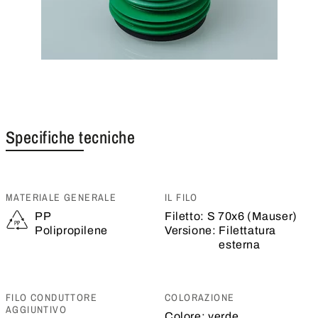
Specifiche tecniche
MATERIALE GENERALE
IL FILO
PP
Filetto:
S 70x6 (Mauser)
Polipropilene
Versione:
Filettatura
esterna
FILO CONDUTTORE
COLORAZIONE
AGGIUNTIVO
Colore:
verde