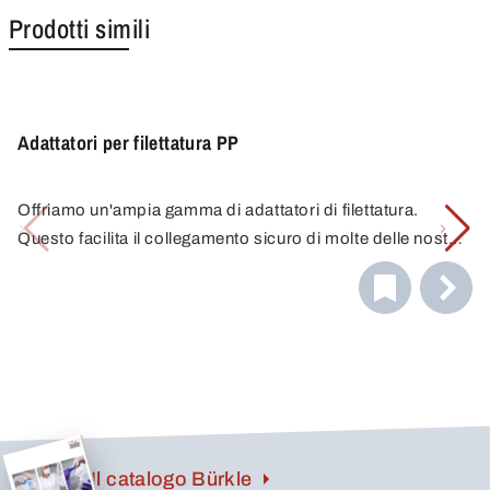
Prodotti simili
Adattatori per filettatura PP
Offriamo un'ampia gamma di adattatori di filettatura.
Questo facilita il collegamento sicuro di molte delle nostre
pompe e rubinetti di scarico a una varietà di contenitori.
Grazie alla combinazione di diversi adattatori, troverete
sempre il collegamento corretto. Avete domande sulla
scelta del giusto adattatore? Chiamateci. Saremo lieti di
offrirvi assistenza.
Il catalogo Bürkle