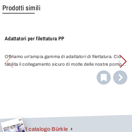
Prodotti simili
Adattatori per filettatura PP
Offriamo un'ampia gamma di adattatori di filettatura. Ciò
facilita il collegamento sicuro di molte delle nostre pompe
e rubinetti di scarico a una varietà di contenitori. Grazie
alla combinazione di diversi adattatori, troverete sempre il
collegamento corretto. Avete domande sulla scelta del
giusto adattatore? Chiamateci. Saremo lieti di offrirvi
assistenza.
Il catalogo Bürkle