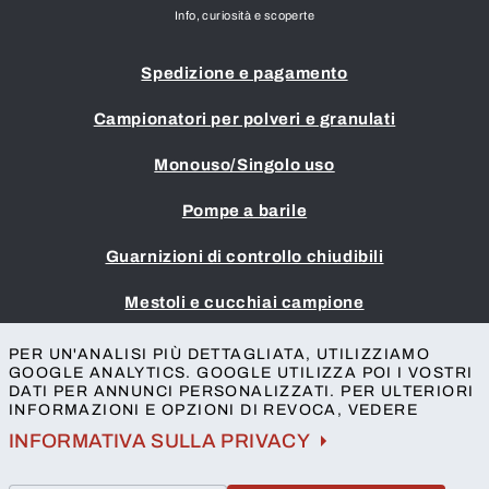
Info, curiosità e scoperte
Spedizione e pagamento
Campionatori per polveri e granulati
Monouso/Singolo uso
Pompe a barile
Guarnizioni di controllo chiudibili
Mestoli e cucchiai campione
Impronta
PER UN'ANALISI PIÙ DETTAGLIATA, UTILIZZIAMO
GOOGLE ANALYTICS. GOOGLE UTILIZZA POI I VOSTRI
Termini e condizioni
DATI PER ANNUNCI PERSONALIZZATI. PER ULTERIORI
Protezione della privacy
INFORMAZIONI E OPZIONI DI REVOCA, VEDERE
Contatto
INFORMATIVA SULLA PRIVACY