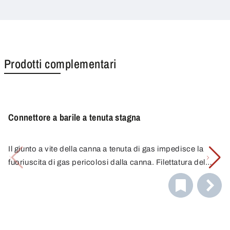
Prodotti complementari
Connettore a barile a tenuta stagna
Il giunto a vite della canna a tenuta di gas impedisce la
fuoriuscita di gas pericolosi dalla canna. Filettatura del
barilotto in acciaio G2", valvola di non ritorno con attacco
I raccordi per contenitori rendono il travaso ancora più
1/8". Ottone nichelato, guarnizioni in FKM.
facile e sicuro grazie al loro collegamento più sicuro alle
botti.