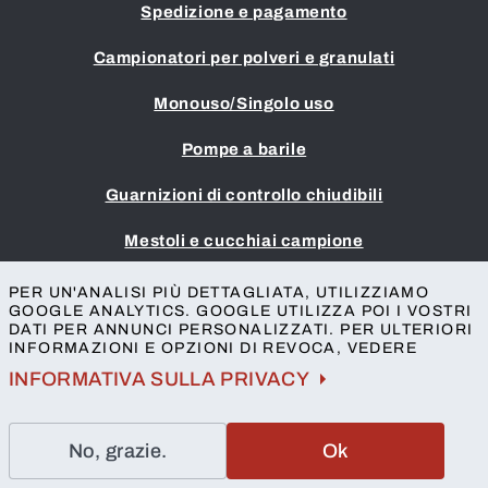
Spedizione e pagamento
Campionatori per polveri e granulati
Monouso/Singolo uso
Pompe a barile
Guarnizioni di controllo chiudibili
Mestoli e cucchiai campione
Impronta
PER UN'ANALISI PIÙ DETTAGLIATA, UTILIZZIAMO
GOOGLE ANALYTICS. GOOGLE UTILIZZA POI I VOSTRI
Termini e condizioni
DATI PER ANNUNCI PERSONALIZZATI. PER ULTERIORI
Protezione della privacy
INFORMAZIONI E OPZIONI DI REVOCA, VEDERE
Contatto
INFORMATIVA SULLA PRIVACY
No, grazie.
Ok