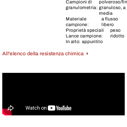
Campioni di
polveroso/f
granulometria:
granuloso, a
media
Materiale
a flusso
campione:
libero
Proprietà speciali
peso
Lance campione:
ridotto
In alto:
appuntito
All'elenco della resistenza chimica