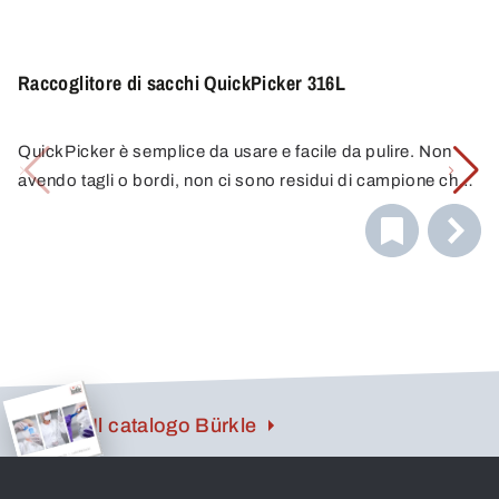
Raccoglitore di sacchi QuickPicker 316L
QuickPicker è semplice da usare e facile da pulire. Non
avendo tagli o bordi, non ci sono residui di campione che
possano falsificare i campioni successivi, il che lo rende
Il campionatore QuickPicker viene fornito completo di
ideale per il controllo di qualità.
due bottiglie di campione in PE da 250 ml e di una
spazzola per la pulizia.
Il catalogo Bürkle