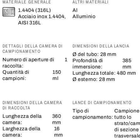
MATERIALE GENERALE
ALTRI MATERIALI
1.4404 (316L)
Al
Acciaio inox 1.4404,
Alluminio
AISI 316L
DETTAGLI DELLA CAMERA DI
DIMENSIONI DELLA LANCIA
CAMPIONAMENTO
Ø del tubo:
28 mm
Numero di aperture di
1
Profondità di
385
raccolta:
immersione:
mm
Quantità di
150
Lunghezza totale:
480 mm
campioni:
ml
Ø esterno:
28 mm
DIMENSIONI DELLA CAMERA
LANCE DI CAMPIONAMENTO
DI RACCOLTA
Tipo di
Campione 
Lunghezza della
360
campionamento:
tutto lo
camera:
mm
strato/ca
Larghezza della
16
di sezione
camera:
mm
trasversal