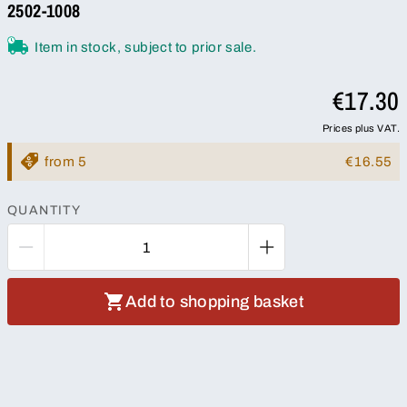
2502-1008
Item in stock, subject to prior sale.
€17.30
Prices plus VAT.
from 5
€16.55
QUANTITY
Add to shopping basket