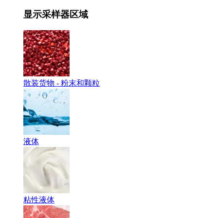
显示采样器区域
散装货物 - 粉末和颗粒
液体
粘性液体