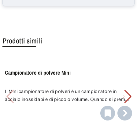
Prodotti simili
Campionatore di polvere Mini
Il Mini campionatore di polveri è un campionatore in
acciaio inossidabile di piccolo volume. Quando si preme
il pulsante, un'asta di campionamento viene inserita nel
materiale da campionare e ritirata quando si rilascia il
pulsante. Una quantità fissa di campione viene
intrappolata nell'incavo dell'asta e poi rimossa.