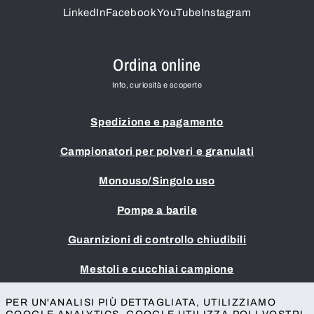
LinkedIn
Facebook
YouTube
Instagram
Ordina online
Info, curiosità e scoperte
Spedizione e pagamento
Campionatori per polveri e granulati
Monouso/Singolo uso
Pompe a barile
Guarnizioni di controllo chiudibili
Mestoli e cucchiai campione
Impronta
PER UN'ANALISI PIÙ DETTAGLIATA, UTILIZZIAMO