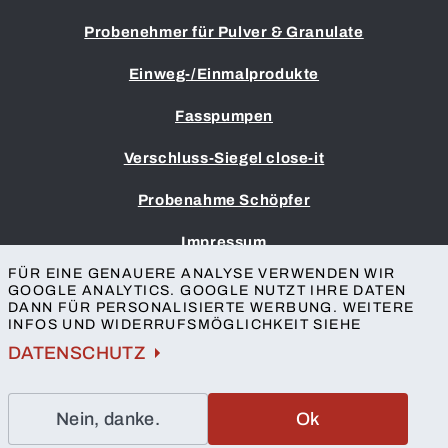
Probenehmer für Pulver & Granulate
Einweg-/Einmalprodukte
Fasspumpen
Verschluss-Siegel close-it
Probenahme Schöpfer
Impressum
AGB
FÜR EINE GENAUERE ANALYSE VERWENDEN WIR
GOOGLE ANALYTICS. GOOGLE NUTZT IHRE DATEN
Datenschutz
DANN FÜR PERSONALISIERTE WERBUNG. WEITERE
Barrierefreiheit
INFOS UND WIDERRUFSMÖGLICHKEIT SIEHE
Kontakt
DATENSCHUTZ
Nein, danke.
Ok