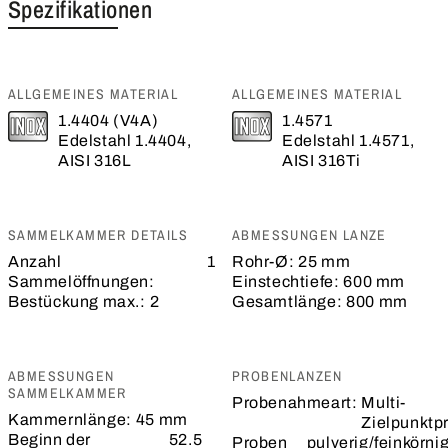
Spezifikationen
ALLGEMEINES MATERIAL
ALLGEMEINES MATERIAL
1.4404 (V4A)
1.4571
Edelstahl 1.4404,
Edelstahl 1.4571,
AISI 316L
AISI 316Ti
SAMMELKAMMER DETAILS
ABMESSUNGEN LANZE
Anzahl
1
Rohr-Ø:
25 mm
Sammelöffnungen:
Einstechtiefe:
600 mm
Bestückung max.:
2
Gesamtlänge:
800 mm
ABMESSUNGEN
PROBENLANZEN
SAMMELKAMMER
Probenahmeart:
Multi-
Kammernlänge:
45 mm
Zielpunktp
Beginn der
52.5
Proben
pulverig/feinkörni