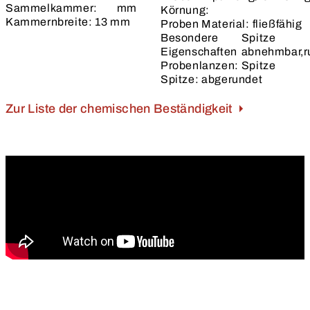
Sammelkammer:
mm
Körnung:
Kammernbreite:
13 mm
Proben Material:
fließfähig
Besondere
Spitze
Eigenschaften
abnehmbar,r
Probenlanzen:
Spitze
Spitze:
abgerundet
Zur Liste der chemischen Beständigkeit