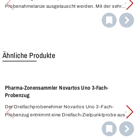
Probenahmelanze ausgetauscht werden. Mit der sehr
spitzen und stabilen Spitze kann direkt in Säcke oder
andere Behälter eingestochen werden.
Ähnliche Produkte
Pharma-Zonensammler Novartos Uno 3-Fach-
Probenzug
Der Dreifachprobenehmer Novartos Uno 3-Fach-
Probenzug entnimmt eine Dreifach-Zielpunktprobe aus
einem vordefinierten Probenahmebereich. Für den
Dreifachprobenzug wird eine Sammelkammer mit drei