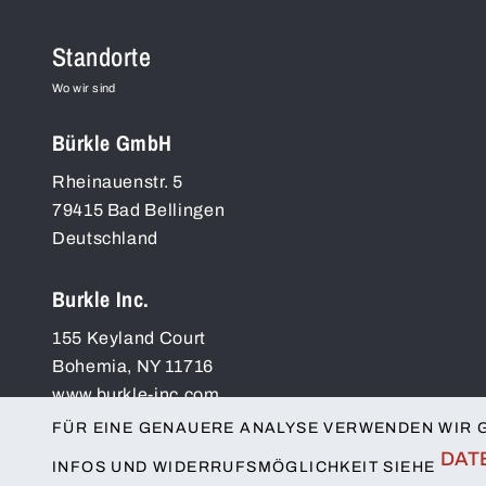
Standorte
Wo wir sind
Bürkle GmbH
Rheinauenstr. 5
79415
Bad Bellingen
Deutschland
Burkle Inc.
155 Keyland Court
Bohemia
,
NY
11716
www.burkle-inc.com
USA
FÜR EINE GENAUERE ANALYSE VERWENDEN WIR 
DAT
INFOS UND WIDERRUFSMÖGLICHKEIT SIEHE