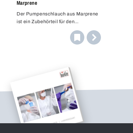
Marprene
Der Pumpenschlauch aus Marprene
ist ein Zubehörteil für den
Probensammler Vampir. Er kann
nach Verschleiß oder anstelle einer
Reinigung einfach ausgetauscht
werden.