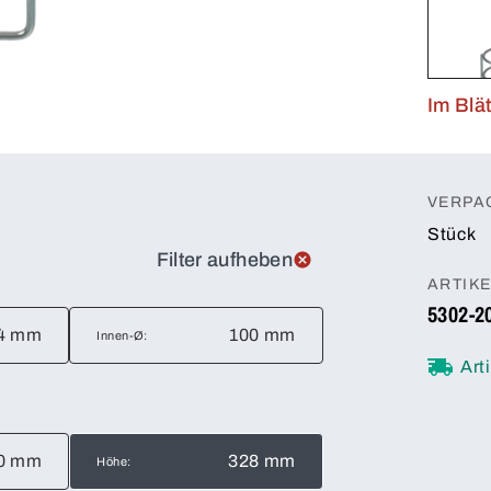
Im Blä
VERPA
Stück
Filter aufheben
ARTIK
5302-2
4 mm
100 mm
Innen-Ø:
Art
0 mm
328 mm
Höhe: