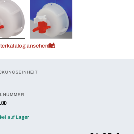
tterkatalog ansehen
CKUNGSEINHEIT
ELNUMMER
100
ikel auf Lager.