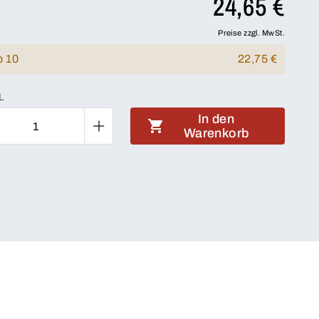
24,65 €
Preise zzgl. MwSt.
b 10
22,75 €
L
In den
Warenkorb