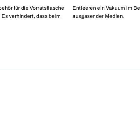
behör für die Vorratsflasche
ermöglicht das Entlüften
Es verhindert, dass beim
ausgasender Medien.