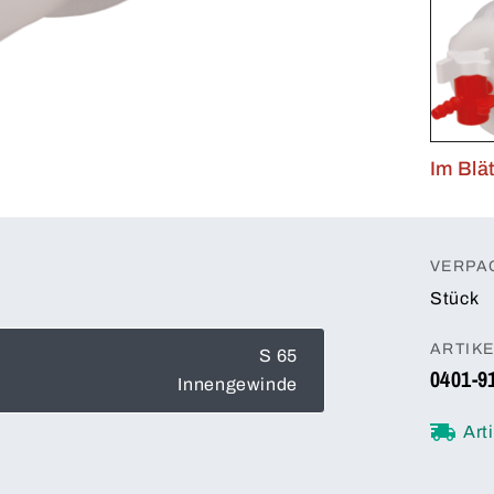
Im Blä
VERPA
Stück
ARTIK
S 65
0401-9
Innengewinde
Art