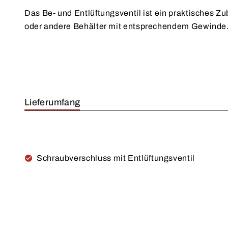
Das Be- und Entlüftungsventil ist ein praktisches Zu
Entleeren ein Vakuum im Behälter entsteht und 
oder andere Behälter mit entsprechendem Gewinde. 
Lieferumfang
Schraubverschluss mit Entlüftungsventil