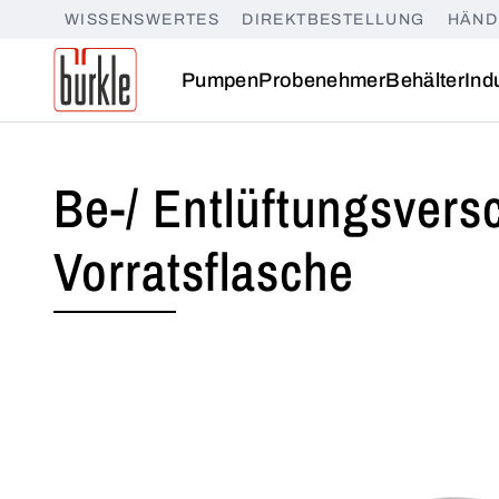
WISSENSWERTES
DIREKTBESTELLUNG
HÄND
Pumpen
Probenehmer
Behälter
Ind
Be-/ Entlüftungsversc
Vorratsflasche