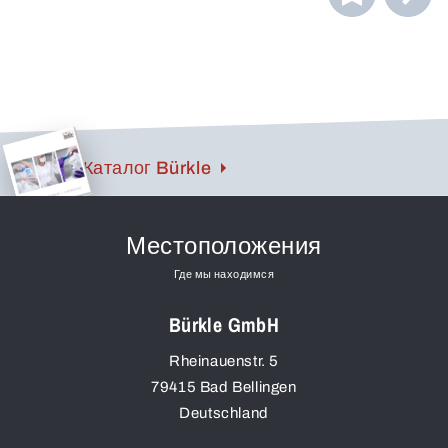
стабильная тяга облегчают засасывание даже вязких
субстанций.
Каталог Bürkle
Местоположения
Где мы находимся
Bürkle GmbH
Rheinauenstr. 5
79415
Bad Bellingen
Deutschland