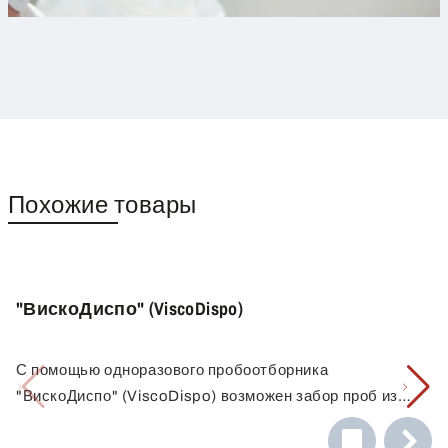
Похожие товары
"ВискоДиспо" (ViscoDispo)
С помощью одноразового пробоотборника
"ВискоДиспо" (ViscoDispo) возможен забор проб из
высоковязких субстанций со значением вязкости до
100.000 мПас. Ручка эргономичной формы и очень