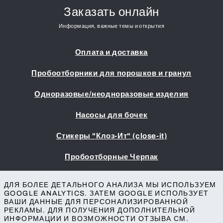
Заказать онлайн
Информация, важные темы и открытия
Оплата и доставка
Пробоотборники для порошков и гранул
Одноразовые/неодноразовые изделия
Насосы для бочек
Стикеры "Клоз-Ит" (close-it)
Пробоотборные Черпак
Выходные данные
ДЛЯ БОЛЕЕ ДЕТАЛЬНОГО АНАЛИЗА МЫ ИСПОЛЬЗУЕМ
Условия заключения сделок
GOOGLE ANALYTICS. ЗАТЕМ GOOGLE ИСПОЛЬЗУЕТ
ВАШИ ДАННЫЕ ДЛЯ ПЕРСОНАЛИЗИРОВАННОЙ
Защита данных
РЕКЛАМЫ. ДЛЯ ПОЛУЧЕНИЯ ДОПОЛНИТЕЛЬНОЙ
Доступность
ИНФОРМАЦИИ И ВОЗМОЖНОСТИ ОТЗЫВА СМ.