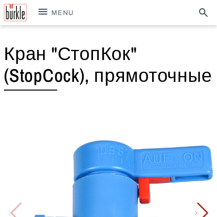
MENU
Кран "СтопКок"
(StopCock), прямоточные