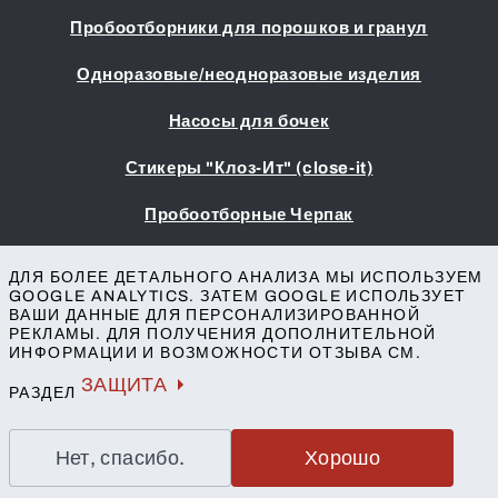
Пробоотборники для порошков и гранул
Одноразовые/неодноразовые изделия
Насосы для бочек
Стикеры "Клоз-Ит" (close-it)
Пробоотборные Черпак
Выходные данные
ДЛЯ БОЛЕЕ ДЕТАЛЬНОГО АНАЛИЗА МЫ ИСПОЛЬЗУЕМ
Условия заключения сделок
GOOGLE ANALYTICS. ЗАТЕМ GOOGLE ИСПОЛЬЗУЕТ
ВАШИ ДАННЫЕ ДЛЯ ПЕРСОНАЛИЗИРОВАННОЙ
Защита данных
РЕКЛАМЫ. ДЛЯ ПОЛУЧЕНИЯ ДОПОЛНИТЕЛЬНОЙ
Доступность
ИНФОРМАЦИИ И ВОЗМОЖНОСТИ ОТЗЫВА СМ.
Контакт
ЗАЩИТА
РАЗДЕЛ
Нет, спасибо.
Хорошо