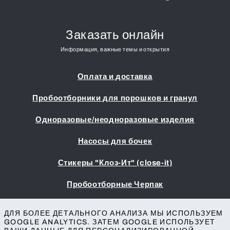
Заказать онлайн
Информация, важные темы и открытия
Оплата и доставка
Пробоотборники для порошков и гранул
Одноразовые/неодноразовые изделия
Насосы для бочек
Стикеры "Клоз-Ит" (close-it)
Пробоотборные Черпак
Выходные данные
ДЛЯ БОЛЕЕ ДЕТАЛЬНОГО АНАЛИЗА МЫ ИСПОЛЬЗУЕМ
Условия заключения сделок
GOOGLE ANALYTICS. ЗАТЕМ GOOGLE ИСПОЛЬЗУЕТ