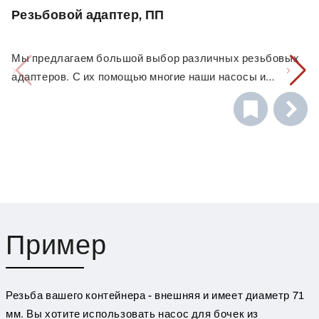
Резьбовой адаптер, ПП
Мы предлагаем большой выбор различных резьбовых
адаптеров. С их помощью многие наши насосы и
спускные краны надежно соединяются с различными
ёмкостями. С помощью комбинации различных
адаптеров Вы всегда сможете найти правильное
соединение. У Вас есть вопросы по выбору
правильного резьбового адаптера? Позвоните нам! Мы
с удовольствием поможем Вам подобрать резьбовой
адаптер.
Пример
Резьба вашего контейнера - внешняя и имеет диаметр 71
мм. Вы хотите использовать насос для бочек из