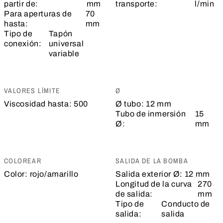
partir de:
mm
transporte:
l/min
Para aperturas de
70
hasta:
mm
Tipo de
Tapón
conexión:
universal
variable
VALORES LÍMITE
Ø
Viscosidad hasta:
500
Ø tubo:
12 mm
Tubo de inmersión
15
Ø:
mm
COLOREAR
SALIDA DE LA BOMBA
Color:
rojo/amarillo
Salida exterior Ø:
12 mm
Longitud de la curva
270
de salida:
mm
Tipo de
Conducto de
salida:
salida