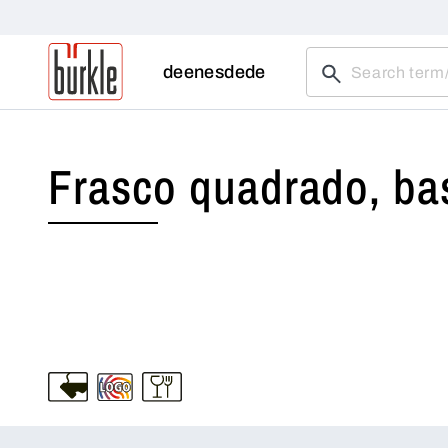
de
en
es
de
de
Frasco quadrado, ba