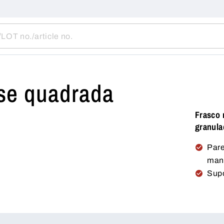
se quadrada
Frasco 
granula
Pare
man
Supo