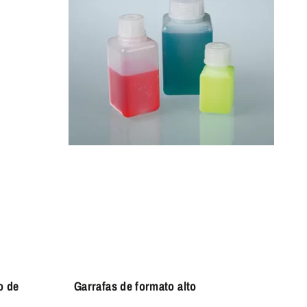
o de
Garrafas de formato alto
Fra
est