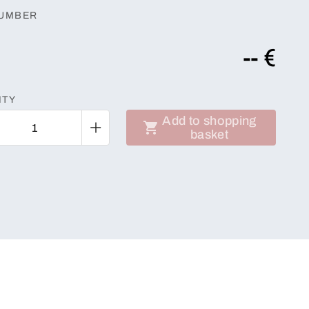
NUMBER
-- €
ITY
Add to shopping
basket