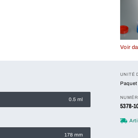
Voir da
UNITÉ
Paquet 
NUMÉR
0.5 ml
5378-1
Art
178 mm