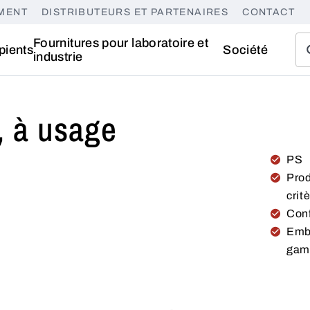
MENT
DISTRIBUTEURS ET PARTENAIRES
CONTACT
Fournitures pour laboratoire et
pients
Société
industrie
, à usage
PS
Prod
crit
Conf
Emba
ga