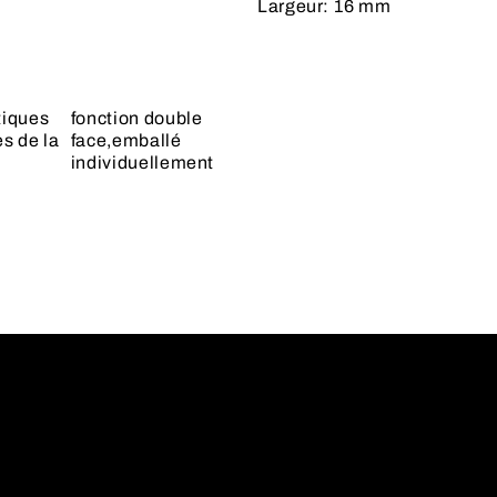
Largeur:
16 mm
tiques
fonction double
es de la
face,emballé
individuellement