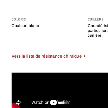
COLORIS
CUILLÈRE
Couleur:
blanc
Caractéris
particulièr
cuillère:
Vers la liste de résistance chimique