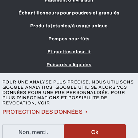
Paiement & livraison
Échantillonneurs pour poudres et granulés
Produits jetables/à usage unique
Pompes pour fûts
Etiquettes close-it
Puisards à liquides
Mentions légales
POUR UNE ANALYSE PLUS PRÉCISE, NOUS UTILISONS
Conditions générales
GOOGLE ANALYTICS. GOOGLE UTILISE ALORS VOS
DONNÉES POUR UNE PUB PERSONNALISÉE. POUR
Protection des données
PLUS D'INFORMATIONS ET POSSIBILITÉ DE
L'accessibilité
RÉVOCATION, VOIR
Contact
PROTECTION DES DONNÉES
Non, merci.
Ok