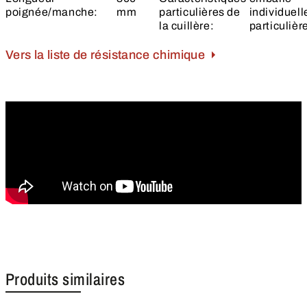
poignée/manche:
mm
particulières de
individuel
la cuillère:
particulièr
Vers la liste de résistance chimique
Produits similaires