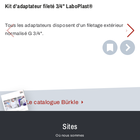
Kit d'adaptateur fileté 3/4" LaboPlast®
Tous les adaptateurs disposent d'un filetage extérieur
normalisé G 3/4".
Kit d'adaptateur composé de :
Adaptateur fileté 3/4" - Hünersdorff
Adaptateur fileté 3/4" - Kautex
Adaptateur fileté 3/4" - filetage de fût cylindrique G 3/4"
Adaptateur fileté 3/4" - filetage de fût conique R 3/4"
Clé six pans pour adaptateur fileté
Le catalogue Bürkle
Sites
Où nous sommes