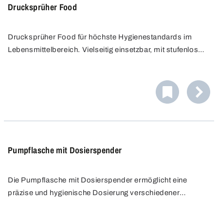
Drucksprüher Food
Drucksprüher Food für höchste Hygienestandards im
Lebensmittelbereich. Vielseitig einsetzbar, mit stufenlos
verstellbarer Düse. Ergonomischer Handgriff, leicht zu
zerlegen und zu reinigen. Konstantes, homogenes
Sprühbild ohne ständiges Nachpumpen.
Pumpflasche mit Dosierspender
Die Pumpflasche mit Dosierspender ermöglicht eine
präzise und hygienische Dosierung verschiedener
Flüssigkeiten. Sie schützt vor Kontamination, liegt gut in