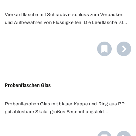
Vierkantflasche mit Schraubverschluss zum Verpacken
und Aufbewahren von Flüssigkeiten. Die Leerflasche ist
auslaufsicher und verfügt über ein Etikettierfeld für die
Etikettierung oder Beschriftung. Durch ihre auslaufsichere
Konstruktion bietet sie ein Höchstmaß an Sicherheit.
Probenflaschen Glas
Probenflaschen Glas mit blauer Kappe und Ring aus PP,
gut ablesbare Skala, großes Beschriftungsfeld.
Ausgießring für sauberes Arbeiten. Ideal für
Aufbewahrung und Transport von Stoffen.