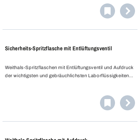
der Hand und zeigt den Inhalt auf einen Blick. Der
Pumpenkopf kann sicher arretiert werden.
Sicherheits-Spritzflasche mit Entlüftungsventil
Weithals-Spritzflaschen mit Entlüftungsventil und Aufdruck
der wichtigsten und gebräuchlichsten Laborflüssigkeiten.
Die Weithalsöffnung ermöglicht ein einfaches und
schnelles Befüllen sowie eine gründliche Reinigung der
Flasche.