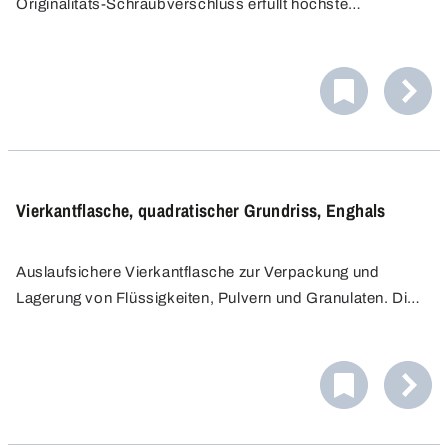
Originalitäts-Schraubverschluss erfüllt höchste
Sicherheits- und Qualitätsstandards für die Aufbewahrung
und den Transport von Substanzen und Rückstellproben.
Mit UN-Zulassung für maximale Sicherheit und
Zuverlässigkeit.
Vierkantflasche, quadratischer Grundriss, Enghals
Auslaufsichere Vierkantflasche zur Verpackung und
Lagerung von Flüssigkeiten, Pulvern und Granulaten. Die
Flaschenwand ist ideal zum Anbringen von Etiketten
sowie zur manuellen Beschriftung geeignet.