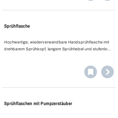
Sprühflasche
Hochwertige, wiederverwendbare Handsprühflasche mit
drehbarem Sprühkopf, langem Sprühhebel und stufenlos
verstellbarer Düse für feinen Nebel oder Punktstrahl. Ideal
für Reinigung, Gartenarbeit, Labor und vieles mehr.
Chemikalienbeständig, mit Filtersieb und robuster
Handpumpe.
Sprühflaschen mit Pumpzerstäuber