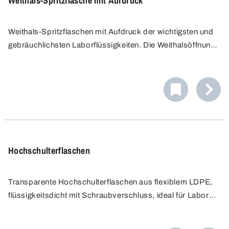
Weithals-Spritzflasche mit Aufdruck
Weithals-Spritzflaschen mit Aufdruck der wichtigsten und
gebräuchlichsten Laborflüssigkeiten. Die Weithalsöffnung
ermöglicht ein einfaches und schnelles Befüllen sowie eine
gründliche Reinigung der Flasche. Die Flasche besteht
aus LDPE mit einer gelb-transparenten Einfärbung als
Lichtschutz.
Hochschulterflaschen
Transparente Hochschulterflaschen aus flexiblem LDPE,
flüssigkeitsdicht mit Schraubverschluss, ideal für Labors,
Probenahme und sichere Flüssigkeitslagerung.
Ergonomisch, leicht zu handhaben, ideal zum Dosieren