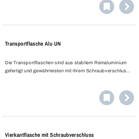
und Etikettieren.
Transportflasche Alu UN
Die Transportflaschen sind aus stabilem Reinaluminium
gefertigt und gewährleisten mit ihrem Schraubverschluss
und dem massiven Innengewinde einen sicheren und
dichten Verschluss. Die Flaschen sind als
Gefahrgutverpackung für die anspruchsvolle
Verpackungsgruppe I (X) zugelassen.
Vierkantflasche mit Schraubverschluss