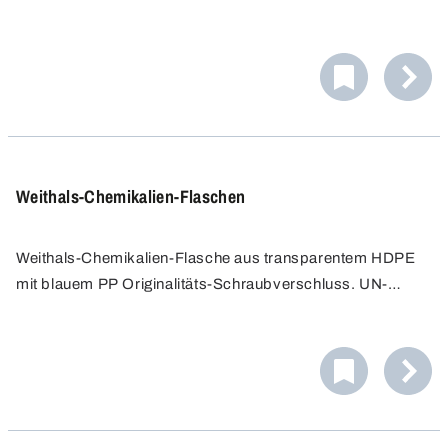
Flüssigkeiten. Transparentes HDPE ermöglicht den Blick
auf den Flascheninhalt. Blauer
Originalitätsschraubverschluss aus PP gewährleistet
auslaufsichere Aufbewahrung.
Weithals-Chemikalien-Flaschen
Weithals-Chemikalien-Flasche aus transparentem HDPE
mit blauem PP Originalitäts-Schraubverschluss. UN-
Zulassung für Feststoffe. Quadratischer Querschnitt und
vertieftes Etikettenfeld. Ideal für Lagerung, Verpackung,
Probenahme, Bemusterung und Transport von Granulaten
und pastösen Medien.