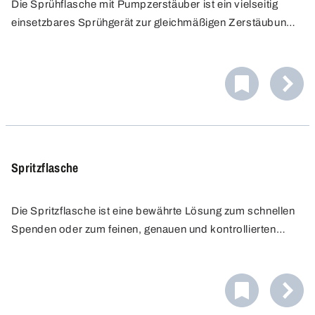
Die Sprühflasche mit Pumpzerstäuber ist ein vielseitig
einsetzbares Sprühgerät zur gleichmäßigen Zerstäubung
von Flüssigkeiten in feine Tröpfchen. Der Sprühkopf wird
durch manuelles Pumpen per Knopfdruck betätigt. Der
Zerstäuber ist wiederverwendbar und langlebig.
Spritzflasche
Die Spritzflasche ist eine bewährte Lösung zum schnellen
Spenden oder zum feinen, genauen und kontrollierten
Dosieren kleiner Flüssigkeitsmengen. Die feine Spritzdüse
formt einen absolut präzisen und geraden Spritzstrahl. Die
transparente Flasche ermöglicht eine gute
Füllstandskontrolle.