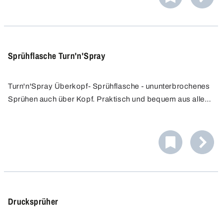
genau dosiert werden müssen.
Sprühflasche Turn'n'Spray
Turn'n'Spray Überkopf- Sprühflasche - ununterbrochenes
Sprühen auch über Kopf. Praktisch und bequem aus allen
Richtungen sprühen und auch schwer zugängliche Stellen
einfach und ohne Verrenkungen erreichen. Höchste
Qualität für den Mehrwegeinsatz.
Drucksprüher