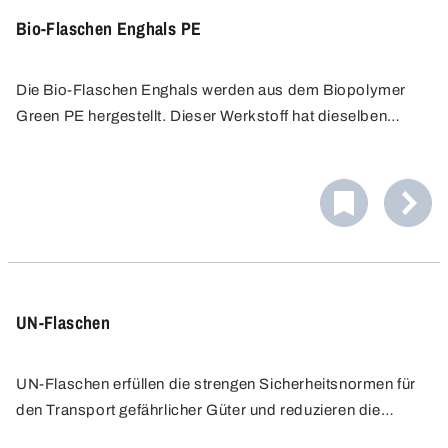
Bio-Flaschen Enghals PE
Die Bio-Flaschen Enghals werden aus dem Biopolymer
Green PE hergestellt. Dieser Werkstoff hat dieselben
hervorragenden Eigenschaften wie herkömmliches PE,
kann recycled werden, wird jedoch anstatt aus fossilen
aus nachwachsenden Rohstoffen hergestellt.
UN-Flaschen
UN-Flaschen erfüllen die strengen Sicherheitsnormen für
den Transport gefährlicher Güter und reduzieren die
Verpackungskosten. Sie sind ideal für die Pharma-,