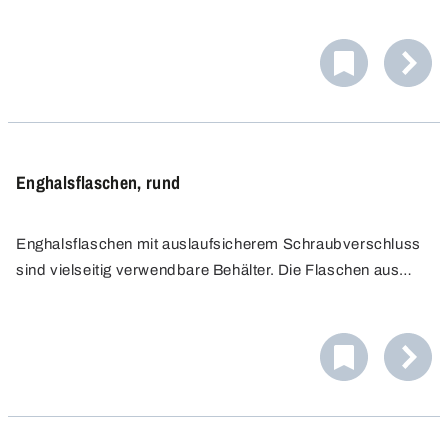
Transparenz für gute Befüllung, sicheren Ausguss und
einfache Reinigung. Chemikalienbeständig und
lebensmittelgeeignet. Auslaufsicherer Verschluss perfekt
für Lagerung und Transport.
Enghalsflaschen, rund
Enghalsflaschen mit auslaufsicherem Schraubverschluss
sind vielseitig verwendbare Behälter. Die Flaschen aus
transparentem LDPE, für einfache visuelle Kontrolle des
Flüssigkeitsstands. Das Material ist gegen eine Vielzahl
von Chemikalien und Lösungsmitteln beständig.