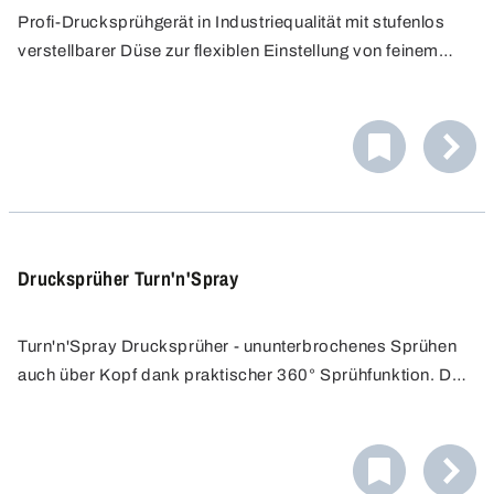
Profi-Drucksprühgerät in Industriequalität mit stufenlos
verstellbarer Düse zur flexiblen Einstellung von feinem
Sprühnebel bis Strahl. Konstantes Sprühbild ohne
ständiges Nachpumpen, erreicht effizient auch schwer
zugängliche Stellen.
Drucksprüher Turn'n'Spray
Turn'n'Spray Drucksprüher - ununterbrochenes Sprühen
auch über Kopf dank praktischer 360° Sprühfunktion. Der
Drucksprüher ermöglicht komfortables, zeitsparendes
und unterbrechungsfreies Arbeiten. Konstantes Sprühbild
ohne ständiges Nachpumpen.