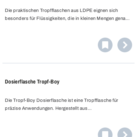
Die praktischen Tropfflaschen aus LDPE eignen sich
besonders für Flüssigkeiten, die in kleinen Mengen genau
dosiert werden müssen, tropfenweise oder auch als
Spritzer. Die Tropfflasche kann mit einer Kappe mit
Halteband wieder verschlossen werden.
Dosierflasche Tropf-Boy
Die Tropf-Boy Dosierflasche ist eine Tropfflasche für
präzise Anwendungen. Hergestellt aus
widerstandsfähigem und chemisch gut beständigem
HDPE, eignet sie sich besonders für Flüssigkeiten, die in
kleinen Mengen, tropfenweise oder auch als Spritzer