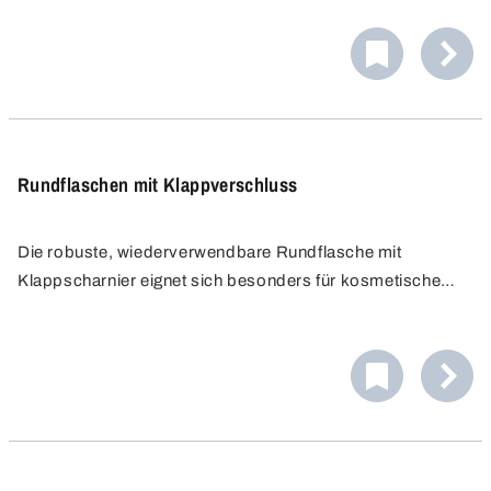
Lebensmittel-, Chemie- und Medizinbranche und eignen
sich für Verpackung, Probennahme, Versand und
Lagerung.
Rundflaschen mit Klappverschluss
Die robuste, wiederverwendbare Rundflasche mit
Klappscharnier eignet sich besonders für kosmetische
Flüssigkeiten, Emulsionen, Cremes und Öle. Sie ist
absolut dicht und eignet sich hervorragend für den Einsatz
im Kosmetik- und Lebensmittelbereich. Portionsweise
Entnahme möglich.