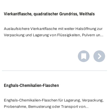
Vierkantflasche, quadratischer Grundriss, Weithals
Auslaufsichere Vierkantflasche mit weiter Halsöffnung zur
Verpackung und Lagerung von Flüssigkeiten, Pulvern und
Granulaten. Die Flaschenwand ist ideal zum Anbringen
von Etiketten sowie zur manuellen Beschriftung geeignet.
Die geriffelten Seitenwände sorgen für einen guten Halt.
Enghals-Chemikalien-Flaschen
Enghals-Chemikalien-Flaschen für Lagerung, Verpackung,
Probenahme, Bemusterung oder Transport von